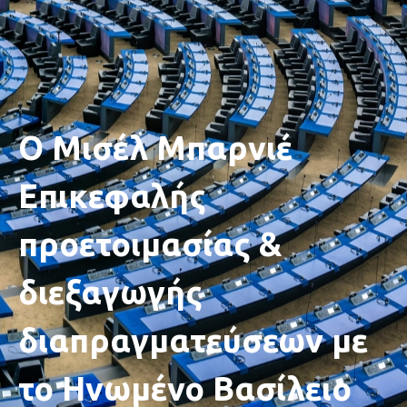
O Μισέλ Μπαρνιέ
Eπικεφαλής
προετοιμασίας &
διεξαγωγής
διαπραγματεύσεων με
το Ηνωμένο Βασίλειο