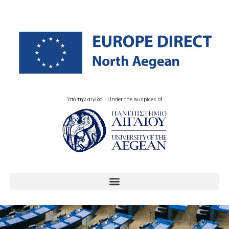
Υπό την αιγίδα | Under the auspices of