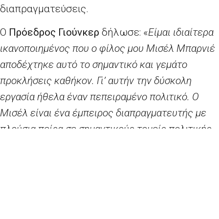
διαπραγματεύσεις.
Ο
Πρόεδρος Γιούνκερ
δήλωσε: «
Είμαι ιδιαίτερα
ικανοποιημένος που ο φίλος μου Μισέλ Μπαρνιέ
αποδέχτηκε αυτό το σημαντικό και γεμάτο
προκλήσεις καθήκον. Γι’ αυτήν την δύσκολη
εργασία ήθελα έναν πεπειραμένο πολιτικό. Ο
Μισέλ είναι ένα έμπειρος διαπραγματευτής με
πλούσια πείρα σε σημαντικούς τομείς πολιτικής
που σχετίζονται με τις διαπραγματεύσεις, λόγω
των θέσεων που κατείχε στο παρελθόν ως
υπουργός Εξωτερικών και Γεωργίας και ως
μέλος της Ευρωπαϊκής Επιτροπής, με
αρμοδιότητες για την περιφερειακή πολιτική, τις