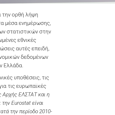
α την ορθή λήψη
τα μέσα ενημέρωσης,
μων στατιστικών στην
ωμένες εθνικές
λώσεις αυτές επειδή,
ονομικών δεδομένων
ν Ελλάδα.
νικές υποθέσεις, τις
για τις ευρωπαϊκές
ς Αρχής ΕΛΣΤΑΤ και η
ι την
Eurostat
είναι
ατά την περίοδο 2010-