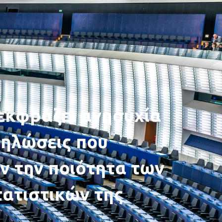
εκφράζει ανησυχία
δηλώσεις που
ν την ποιότητα των
ατιστικών της