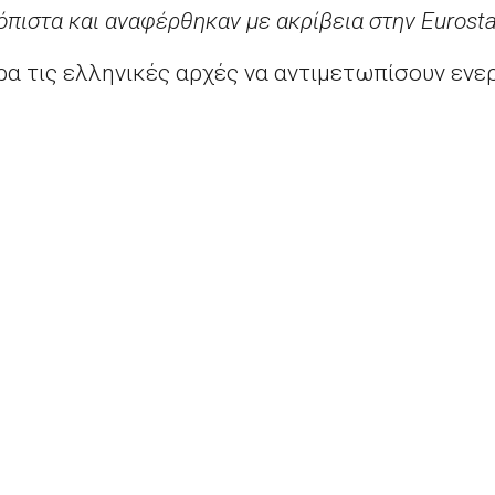
όπιστα και αναφέρθηκαν με ακρίβεια στην
Eurosta
α τις ελληνικές αρχές να αντιμετωπίσουν ενε
τι τα δεδομένα υπέστησαν παραποίηση κατά τ
την ΕΛΣΤΑΤ και το προσωπικό της από παρόμο
 επίσης τις ελληνικές αρχές να υποστηρίξουν 
ν στατιστικών στοιχείων, καθώς και την ανεξ
ς, σύμφωνα με τα οριζόμενα στην ελληνική στα
για την αξιοπιστία των στατιστικών. Σχετική
 Αντιπρόεδρο κ. Ντομπρόβσκις και τους Επιτρ
λληνα Υπουργό Οικονομικών κ. Ευκλείδη Τσακ
Τετάρτη 14 Σεπτεμβρίου 2016: Ομιλία του Προέδρου Γιούνκερ για την “Κατάσταση της Ένωσης” (State of the Union speech)