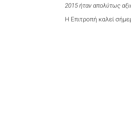
2015 ήταν απολύτως αξι
Η Επιτροπή καλεί σήμερ
εσφαλμένη εντύπωση ό
και να προστατεύσουν 
ισχυρισμούς. Προτρέπει
ποιότητα των ελληνικώ
Στατιστικού Συστήματο
στη δέσμευση του 2012 
υπογεγραμμένη από τον
Τίσεν απεστάλη στον Έ
Διαθέσιμο
εδώ.