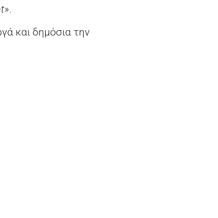
t
».
ργά και δημόσια την
ην περίοδο 2010-2015
ιους αβάσιμους
και να διατηρήσουν την
αρτησία του Ελληνικού
τιστική νομοθεσία και
 επιστολή
όπους Μοσκοβιτσί και
αλώτο.
Κρατικές ενισχύσεις: Η Επιτροπή εγκρίνει τη στήριξη που παρέχει η Ελλάδα για τη βελτίωση της παραγωγής ηλεκτρικής ενέργειας στα μη διασυνδεδεμένα νησιά