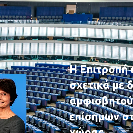
Η Επιτροπή 
σχετικά με 
αμφισβητού
επίσημων στ
χώρας