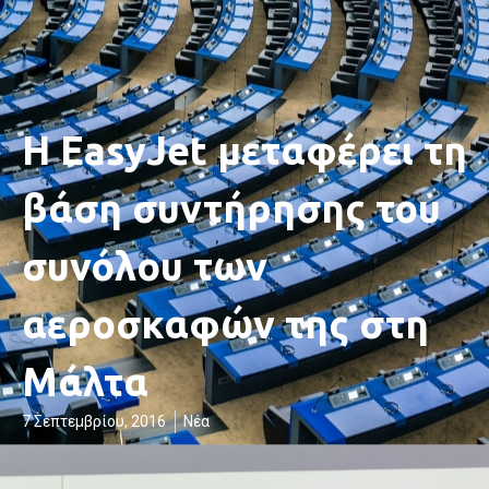
Η EasyJet μεταφέρει τη
βάση συντήρησης του
συνόλου των
αεροσκαφών της στη
Μάλτα
7 Σεπτεμβρίου, 2016
Νέα