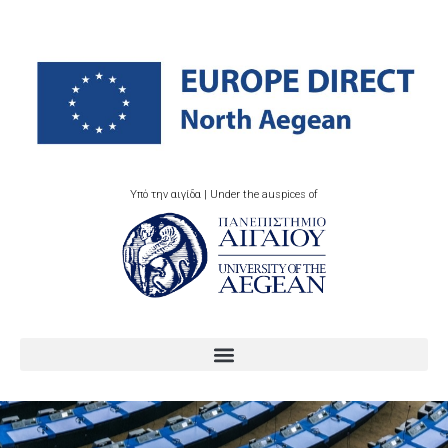
Υπό την αιγίδα | Under the auspices of