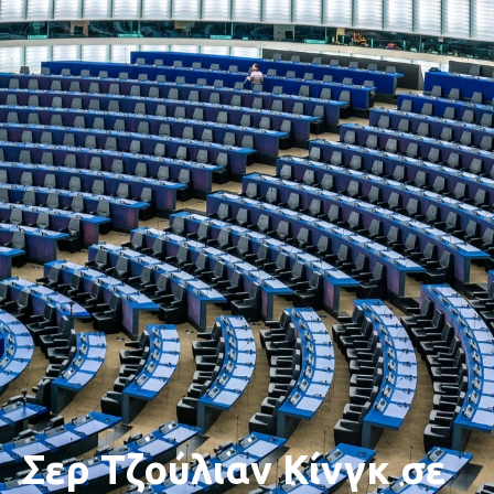
Σερ Τζούλιαν Κίνγκ σε