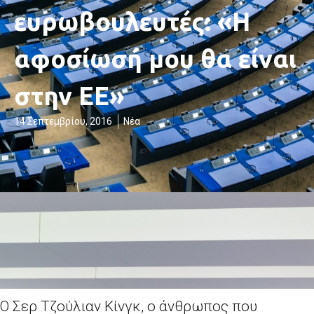
ευρωβουλευτές: «Η
αφοσίωσή μου θα είναι
στην ΕΕ»
14 Σεπτεμβρίου, 2016
Νέα
Ο Σερ Τζούλιαν Κίνγκ, ο άνθρωπος που