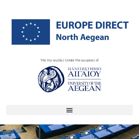
Υπό την αιγίδα | Under the auspices of