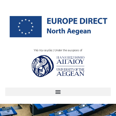
Υπό την αιγίδα | Under the auspices of