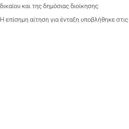
δικαίου και της δημόσιας διοίκησης.
Η επίσημη αίτηση για ένταξη υποβλήθηκε στις
15 Φεβρουαρίου από τον Πρόεδρο της
Προεδρίας της Βοσνίας και Ερζεγοβίνης
Ντράγκαν Κόβιτς. Η κατάθεση της αίτησης
ανοίγει μια μακρά διαδικασία αξιολόγησης και
λήψης αποφάσεων για τη χορήγηση
καθεστώτος υποψήφιας χώρας, που
ακολουθείται από μια νέα διαδικασία λήψης
αποφάσεων για την έναρξη των ενταξιακών
διαπραγματεύσεων.
Στο παρελθόν η ΕΕ είχε αποθαρρύνει τη
Βοσνία-Ερζεγοβίνη να προχωρήσει σε