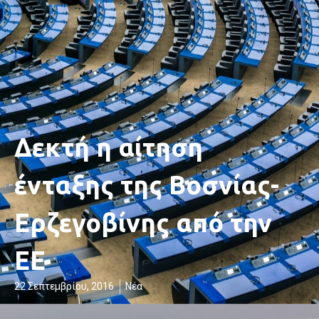
Δεκτή η αίτηση
ένταξης της Βοσνίας-
Ερζεγοβίνης από την
ΕΕ
22 Σεπτεμβρίου, 2016
Νέα