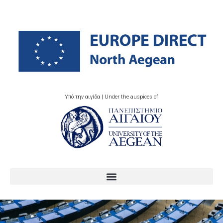
Υπό την αιγίδα | Under the auspices of