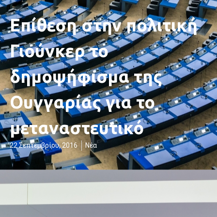
Επίθεση στην πολιτική
Γιούνκερ το
δημοψήφισμα της
Ουγγαρίας για το
μεταναστευτικό
22 Σεπτεμβρίου, 2016
Νέα