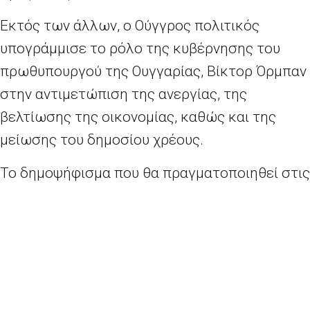
Εκτός των άλλων, ο Ούγγρος πολιτικός
υπογράμμισε το ρόλο της κυβέρνησης του
πρωθυπουργού της Ουγγαρίας, Βίκτορ Όρμπαν
στην αντιμετώπιση της ανεργίας, της
βελτίωσης της οικονομίας, καθώς και της
μείωσης του δημοσίου χρέους.
Το δημοψήφισμα που θα πραγματοποιηθεί στις
2 Οκτωβρίου, όπως δήλωσε ο Κόβακς, «θα
ενισχύσει την άποψη των λαών» σχετικά με
ζητήματα μεταναστευτικής πολιτικής και της
πολιτικής χορήγησης ασύλου, ενώ το ερώτημα
θα είναι: «Επιθυμείτε η ΕΕ να θεσπίσει την
υποχρεωτική μετεγκατάσταση μη Ούγγρων