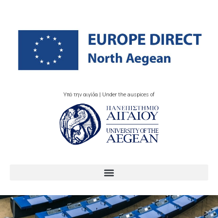
Υπό την αιγίδα | Under the auspices of