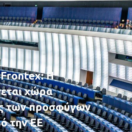
Frontex: Η
νεται χώρα
ς των προσφύγων
ό την ΕΕ