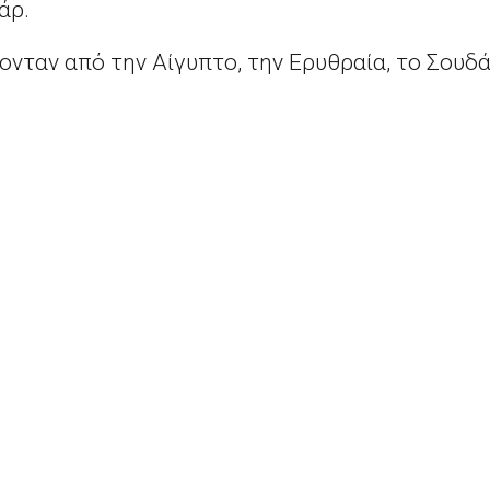
άρ.
ονταν από την Αίγυπτο, την Ερυθραία, το Σουδά
λλικό Πρακτορείο.
ες μετά την προειδοποίηση της Frontex ότι α
ύνονται προς την Ευρώπη στρέφονται πλέον π
ο επικίνδυνο ταξίδι στη θάλασσα.
ρας Σαρίφ Ισμαήλ διέταξε τη σύλληψη των λ
αμάτησε κι άλλο πλοίο στη Μεσόγειο το οποί
τες.
Οι επενδυτές ζητούν ένταξη των κλιματικών κινδύνων στην Ένωση Κεφαλαιαγορών της ΕΕ