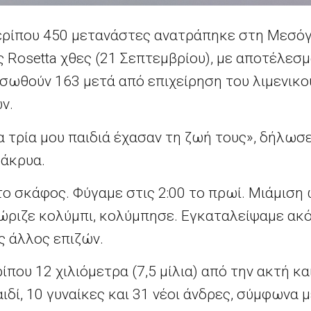
ρίπου 450 μετανάστες ανατράπηκε στη Μεσόγ
ς Rosetta χθες (21 Σεπτεμβρίου), με αποτέλεσ
ασωθούν 163 μετά από επιχείρηση του λιμενικο
ν.
Τα τρία μου παιδιά έχασαν τη ζωή τους», δήλω
δάκρυα.
ο σκάφος. Φύγαμε στις 2:00 το πρωί. Μιάμιση
ριζε κολύμπι, κολύμπησε. Εγκαταλείψαμε ακόμ
ς άλλος επιζών.
ίπου 12 χιλιόμετρα (7,5 μίλια) από την ακτή κ
ιδί, 10 γυναίκες και 31 νέοι άνδρες, σύμφωνα 