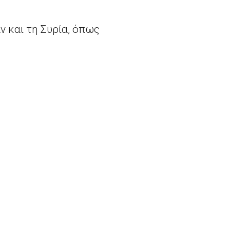
ν και τη Συρία, όπως
υξανόμενος αριθμός
ρος την Αίγυπτο ως
αθρεμπόρων, ενώ ο
ο μετέφερε 294
5.500 εταιρείες με έδρα τη Βρετανία κινδυνεύουν να χάσουν την πρόσβασή τους στην ΕΕ