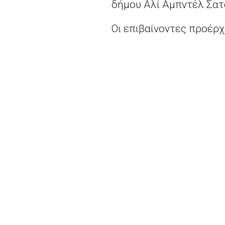
δήμου Αλί Αμπντέλ Σατ
Οι επιβαίνοντες προέρχ
δήλωσε ο Σατάρ στο Γα
Η τραγωδία έρχεται μήν
μεταναστών που κατευθ
σημείο εκκίνησης για τ
Ο πρωθυπουργός της χώ
στρατός δήλωσε ότι στ
πρόσφυγες και μετανάσ
Περισσότερα
εδώ.