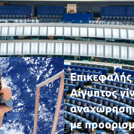
Επικεφαλής 
Αίγυπτος γί
αναχώρηση
με προορισμ