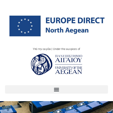
Υπό την αιγίδα | Under the auspices of