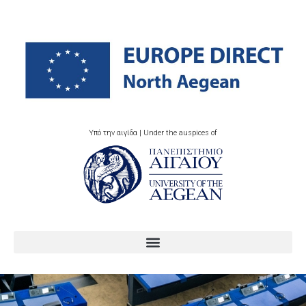
Υπό την αιγίδα | Under the auspices of