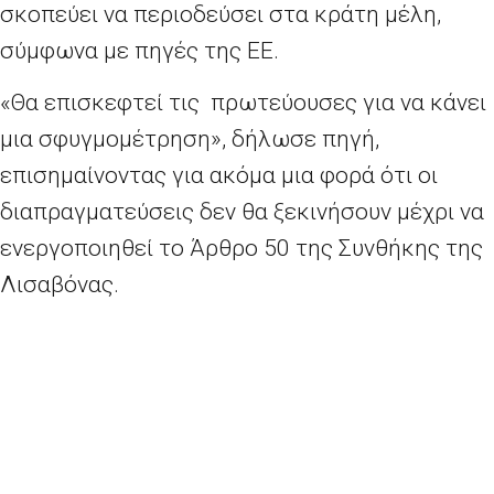
σκοπεύει να περιοδεύσει στα κράτη μέλη,
σύμφωνα με πηγές της ΕΕ.
«Θα επισκεφτεί τις πρωτεύουσες για να κάνει
μια σφυγμομέτρηση», δήλωσε πηγή,
επισημαίνοντας για ακόμα μια φορά ότι οι
διαπραγματεύσεις δεν θα ξεκινήσουν μέχρι να
ενεργοποιηθεί το Άρθρο 50 της Συνθήκης της
Λισαβόνας.
Ο Μπαρνιέ, πρώην υπουργός και Επίτροπος
της ΕΕ, διορίστηκε από τον Πρόεδρο της
Ευρωπαϊκής Επιτροπής Ζαν-Κλοντ Γιούνκερ
ως επικεφαλής διαπραγματευτής με τη
Βρετανία μετά το βρετανικό δημοψήφισμα του