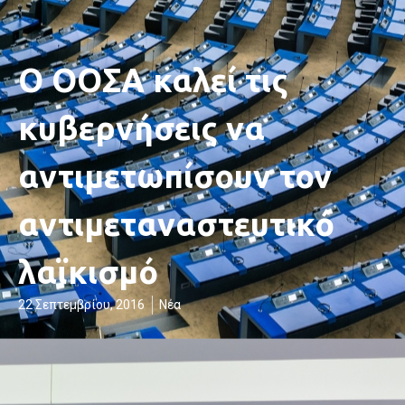
Ο ΟΟΣΑ καλεί τις
κυβερνήσεις να
αντιμετωπίσουν τον
αντιμεταναστευτικό
λαϊκισμό
22 Σεπτεμβρίου, 2016
Νέα