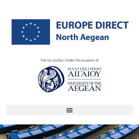
Υπό την αιγίδα | Under the auspices of