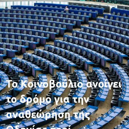
Το Κοινοβούλιο ανοίγει
το δρόμο για την
αναθεώρηση της