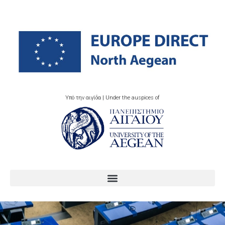
Υπό την αιγίδα | Under the auspices of