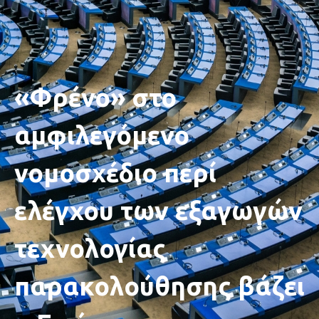
«Φρένο» στο
αμφιλεγόμενο
νομοσχέδιο περί
ελέγχου των εξαγωγών
τεχνολογίας
παρακολούθησης βάζει