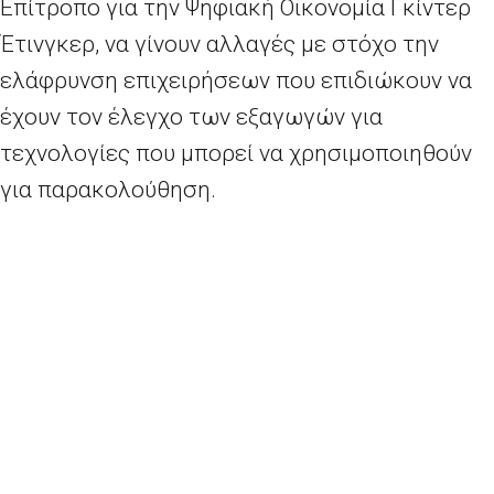
Επίτροπο για την Ψηφιακή Οικονομία Γκίντερ
Έτινγκερ, να γίνουν αλλαγές με στόχο την
ελάφρυνση επιχειρήσεων που επιδιώκουν να
έχουν τον έλεγχο των εξαγωγών για
τεχνολογίες που μπορεί να χρησιμοποιηθούν
για παρακολούθηση.
Ο Γιούνκερ μετέφερε το νομοσχέδιο στην
ημερήσια διάταξη της συνεδρίασης του
Σώματος των Επιτρόπων την επόμενη
εβδομάδα (28 Σεπτεμβρίου). Νωρίτερα αυτό
το μήνα, ο ίδιος απέσυρε μια αλλαγή στην
αμφιλεγόμενη απαγόρευση της Επιτροπής
σχετικά με τα τέλη περιαγωγής της κινητής