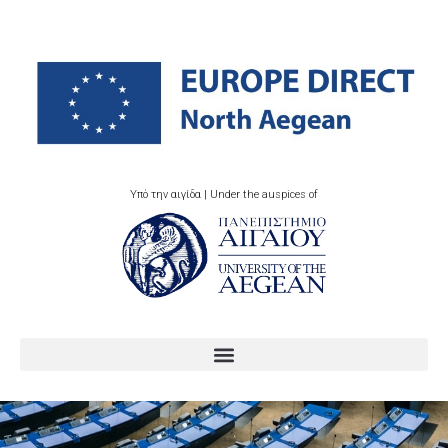
Υπό την αιγίδα | Under the auspices of