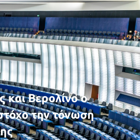
ς και Βερολίνο ο
στόχο την τόνωση
ξης