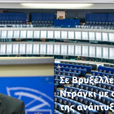
Σε Βρυξέλλε
Ντράγκι με 
της ανάπτυ