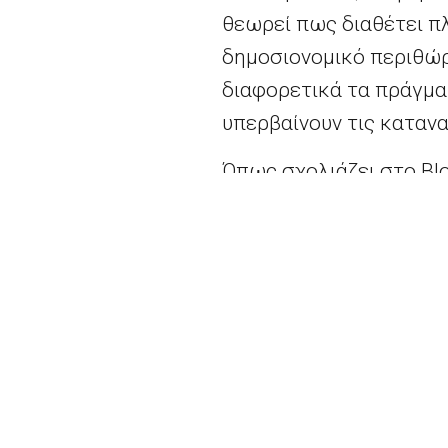
θεωρεί πως διαθέτει π
δημοσιονομικό περιθώρ
διαφορετικά τα πράγμα
υπερβαίνουν τις καταν
Όπως σχολιάζει στο Bl
Privatfonds, David Mill
θα είχε ελάχιστη ανάπ
κατηγορήσεις την κυβέρ
Ωστόσο, η ΕΚΤ θέλει οι 
ήδη «τεντωθεί», όμως 
θα δείξουν πως ο πληθ
του στόχου της ΕΚΤ, με