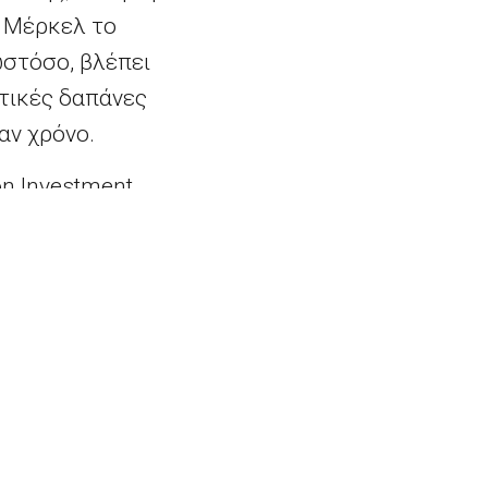
η Μέρκελ το
ωστόσο, βλέπει
ητικές δαπάνες
αν χρόνο.
n Investment
κευές, τότε η Γερμανία
, όμως δεν μπορείς να
ισματική πολιτική έχει
ομάδα προβλέπεται ότι
4%, πολύ χαμηλότερα
 στο 0,5%. Η ανεργία