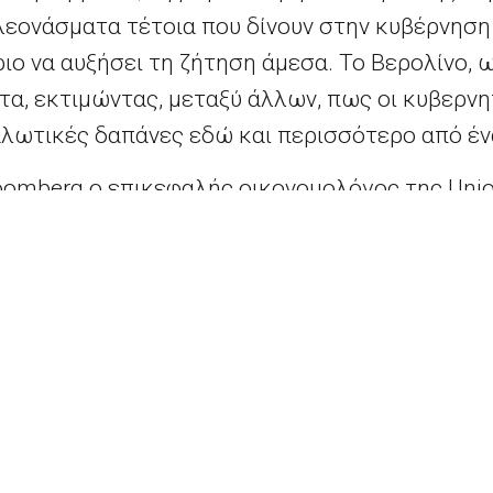
λεονάσματα τέτοια που δίνουν στην κυβέρνησ
ιο να αυξήσει τη ζήτηση άμεσα. Το Βερολίνο, 
τα, εκτιμώντας, μεταξύ άλλων, πως οι κυβερν
αλωτικές δαπάνες εδώ και περισσότερο από έν
oomberg ο επικεφαλής οικονομολόγος της Unio
eker, «αν βγάλεις την κατανάλωση και τις κατασ
τυξη». «Θα μπορούσαμε να κάνουμε περισσότερα
νηση που δεν κάνει τίποτα, όχι πλέον».
πολιτικοί να εντείνουν τις προσπάθειες. Η νομ
τα στοιχεία που θα ανακοινωθούν αυτή την εβδ
ωρισμός στην ευρωζώνη κινείται στο μόλις 0,
 τον πληθωρισμό στη Γερμανία λίγο υψηλότερα,