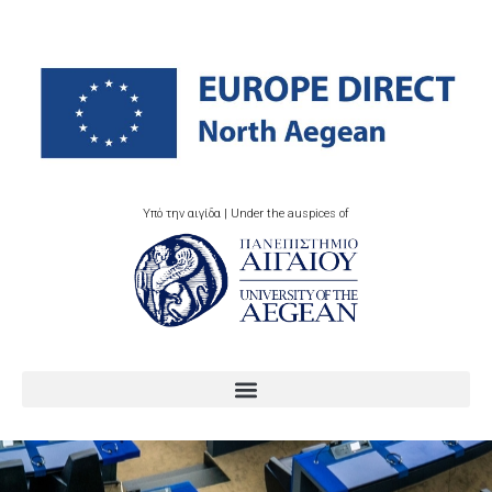
Υπό την αιγίδα | Under the auspices of