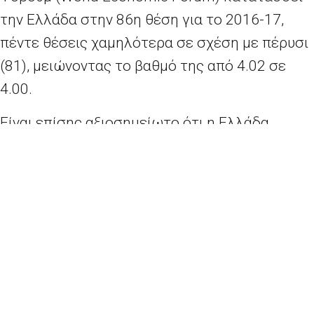
την Ελλάδα στην 86η θέση για το 2016-17,
πέντε θέσεις χαμηλότερα σε σχέση με πέρυσι
(81), μειώνοντας το βαθμό της από 4.02 σε
4.00.
Eίναι επίσης αξιοσημείωτο ότι η Ελλάδα
βρίσκεται σε χαμηλότερη θέση σε σχέση με
χώρες όπως η Ναμίμπια (84), το Τατζικιστάν
(77) και η Μποτσουάνα (64). Στην παγκόσμια
κατάταξη πρώτη είναι η Ελβετία, δεύτερη η
Σιγκαπούρη και στην τρίτη θέση οι ΗΠΑ.
Τα Ευρωπαϊκά κράτη εξακολουθούν να
κατέχουν περίοπτη θέση στην κατάταξη,
καθώς συνολικά 6 κράτη της Γηραιάς Ηπείρου