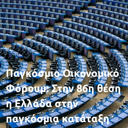
Παγκόσμιο Οικονομικό
Φόρουμ: Στην 86η θέση
η Ελλάδα στην
παγκόσμια κατάταξη