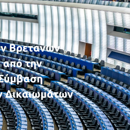
ων Βρετανών
 από την
Σύμβαση
 Δικαιωμάτων