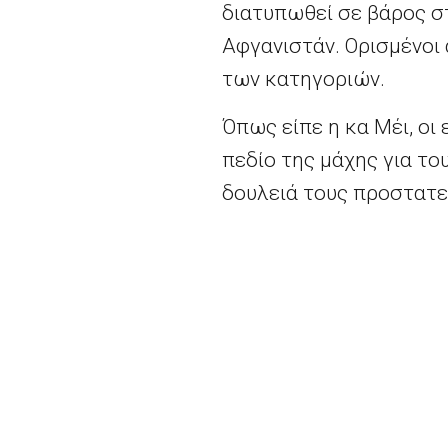
διατυπωθεί σε βάρος σ
Αφγανιστάν. Ορισμένοι 
των κατηγοριών.
Όπως είπε η κα Μέι, οι
πεδίο της μάχης για τ
δουλειά τους προστατευ
Την επίσημη ανακοίνωσ
Συντηρητικού Κόμματος
Διαθέσιμο
εδώ.
2026 - Europe Direct North Aegean | All righ