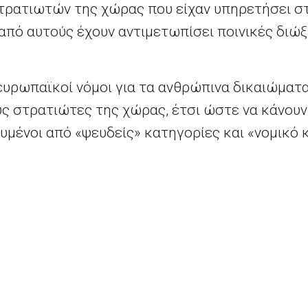
τρατιωτών της χώρας που είχαν υπηρετήσει στ
από αυτούς έχουν αντιμετωπίσει ποινικές διώ
 ευρωπαϊκοί νόμοι για τα ανθρώπινα δικαιώματα
ους στρατιώτες της χώρας, έτσι ώστε να κάνου
μένοι από «ψευδείς» κατηγορίες και «νομικό 
η η Πρωθυπουργός θα την κάνει στο συνέδριο
 μαζί με τον Υπουργό Άμυνας Μάικλ Φάλον.
Η Ρωσία στηρίζει «γυναίκα από την Ανατολική Ευρώπη» για τη θέση του Γ.Γ. του ΟΗΕ
ts reserved