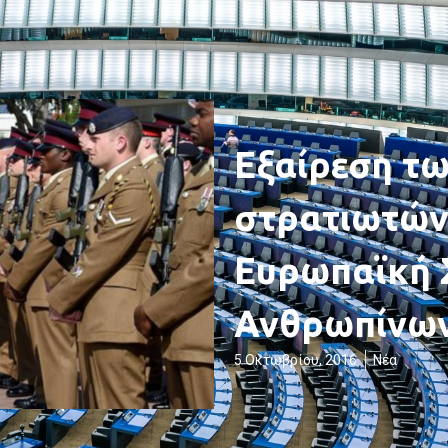
Εξαίρεση τ
στρατιωτών
Ευρωπαϊκή 
Ανθρωπίνων
5 Οκτωβρίου, 2016
Νέα