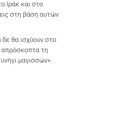
ο Ιράκ και στο
ξεις στη βάση αυτών
 δε θα ισχύουν στο
ν απρόσκοπτα τη
κυνήγι μαγισσών».
 του κυβερνώντος
Φέρχοφσταντ: Να σταματήσουν οι Ευρωπαίοι να αντιμετωπίζουν την Ελλάδα ως λογιστική άσκηση