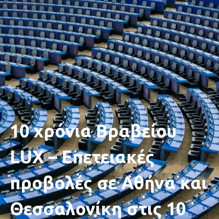
10 χρόνια Βραβείου
LUX – Επετειακές
προβολές σε Αθήνα και
Θεσσαλονίκη στις 10