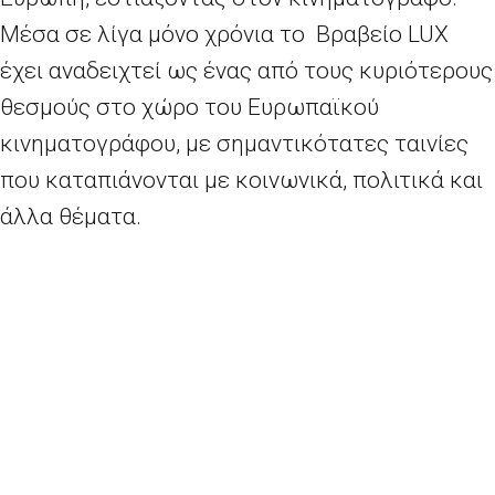
Μέσα σε λίγα μόνο χρόνια το Βραβείο LUX
έχει αναδειχτεί ως ένας από τους κυριότερους
θεσμούς στο χώρο του Ευρωπαϊκού
κινηματογράφου, με σημαντικότατες ταινίες
που καταπιάνονται με κοινωνικά, πολιτικά και
άλλα θέματα.
Στο πλαίσιο των επετειακών εκδηλώσεων για
τα 10 χρόνια του Βραβείου, θα γίνει
ταυτόχρονη προβολή στις 10 Οκτωβρίου σε
όλη την Ευρωπαϊκή Ένωση της ταινίας
Mustang, της Τουρκάλας σκηνοθέτριας Deniz
Gamze Ergüven, η οποία ήταν η περσινή
νικήτρια του Βραβείου LUX.