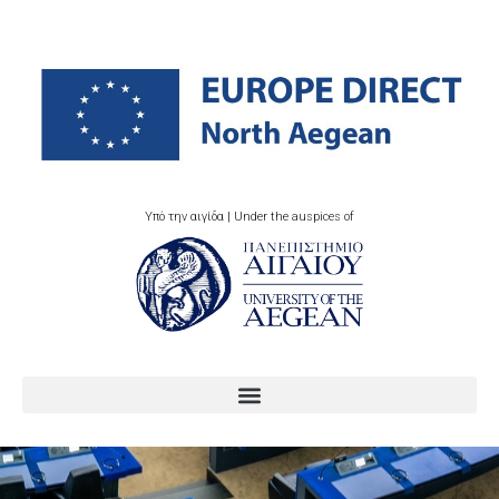
Υπό την αιγίδα | Under the auspices of