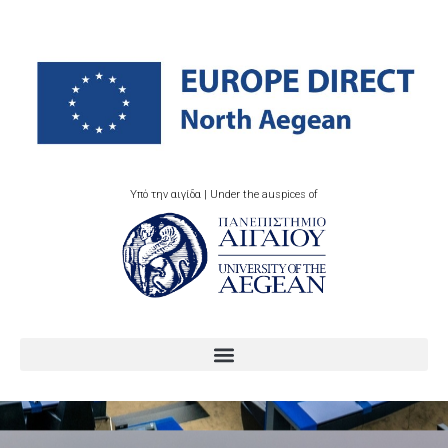
Υπό την αιγίδα | Under the auspices of