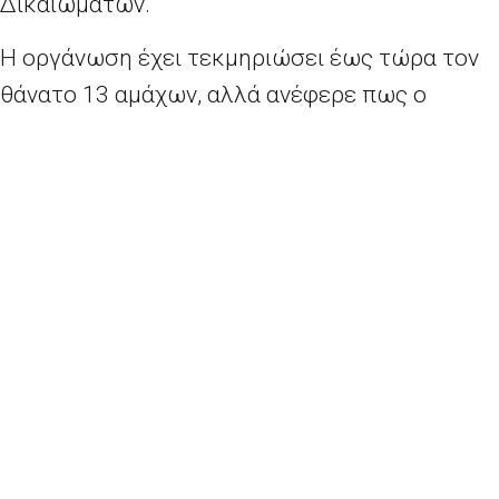
Δικαιωμάτων.
Η οργάνωση έχει τεκμηριώσει έως τώρα τον
θάνατο 13 αμάχων, αλλά ανέφερε πως ο
αριθμός των νεκρών είναι πιθανόν να αυξηθεί
καθώς μεταξύ των περίπου 60 θυμάτων
υπάρχουν μερικοί σοβαρά τραυματίες.
Τόσο ο τουρκικός στρατός όσο και ο υπό την
ηγεσία των ΗΠΑ διεθνής συνασπισμός κατά
του Ισλαμικού Κράτους εξαπολύουν
αεροπορικές επιδρομές στην περιοχή αυτή,
αλλά δεν είναι ξεκάθαρο ποια είναι η
εθνικότητα του αεροσκάφους που
πραγματοποίησε τα αεροπορικά πλήγματα,