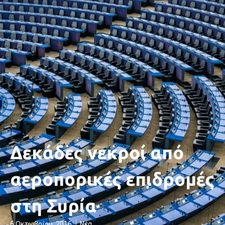
Δεκάδες νεκροί από
αεροπορικές επιδρομές
στη Συρία
6 Οκτωβρίου, 2016
Νέα