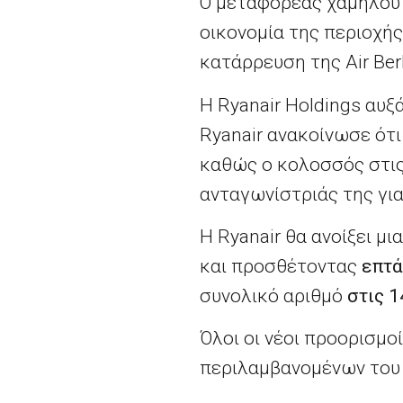
Ο μεταφορέας χαμηλού 
οικονομία της περιοχής
κατάρρευση της Air Berl
Η Ryanair Holdings αυξ
Ryanair ανακοίνωσε ότ
καθώς ο κολοσσός στι
ανταγωνίστριάς της για
Η Ryanair θα ανοίξει μ
και προσθέτοντας
επτά
συνολικό αριθμό
στις 1
Όλοι οι νέοι προορισμοί
περιλαμβανομένων του 