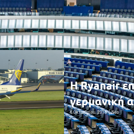
H Ryanair επ
γερμανική 
6 Οκτωβρίου, 2016
Νέα