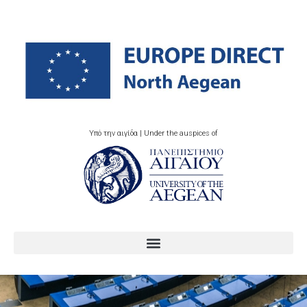
Υπό την αιγίδα | Under the auspices of