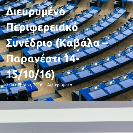
Διευρυμένο
Περιφερειακό
Συνέδριο (Καβάλα –
Παρανέστι 14-
15/10/16)
7 Οκτωβρίου, 2016
Αφιερώματα