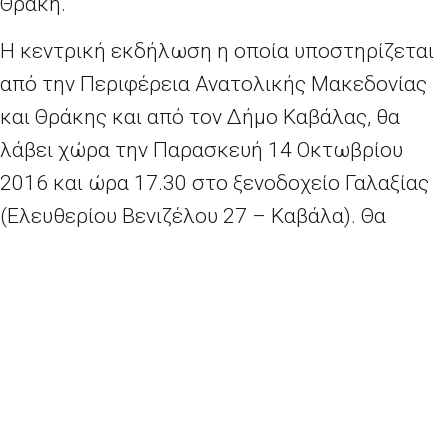
Θράκη.
Η κεντρική εκδήλωση η οποία υποστηρίζεται
από την Περιφέρεια Ανατολικής Μακεδονίας
και Θράκης και από τον Δήμο Καβάλας, θα
λάβει χώρα την Παρασκευή 14 Οκτωβρίου
2016 και ώρα 17.30 στο ξενοδοχείο Γαλαξίας
(Ελευθερίου Βενιζέλου 27 – Καβάλα). Θα
συμμετάσχουν ως ομιλητές ευρωβουλευτές,
ανώτατα στελέχη και εμπειρογνώμονες από
την ελληνική διοίκηση και από αρμόδιους
φορείς, εκπρόσωποι της περιφερειακής και
τοπικής αυτοδιοίκησης, καθώς και στελέχη
της Ευρωπαϊκής Ένωσης.