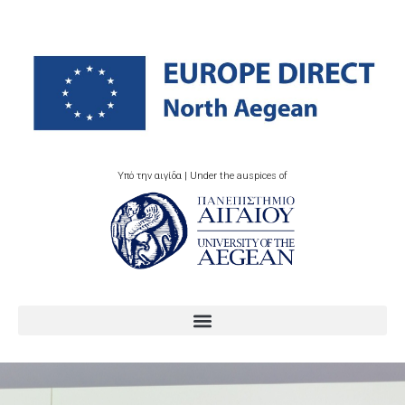
Υπό την αιγίδα | Under the auspices of