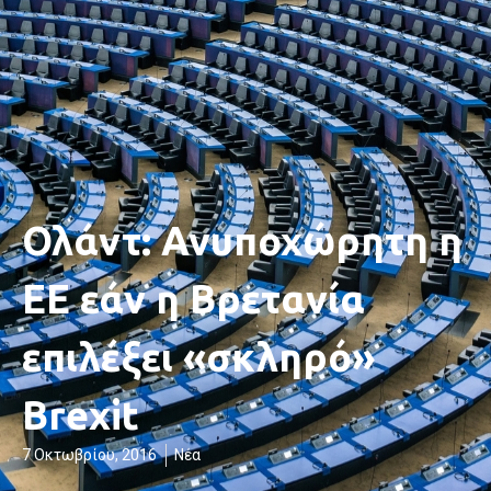
Ολάντ: Ανυποχώρητη η
ΕΕ εάν η Βρετανία
επιλέξει «σκληρό»
Brexit
7 Οκτωβρίου, 2016
Νέα