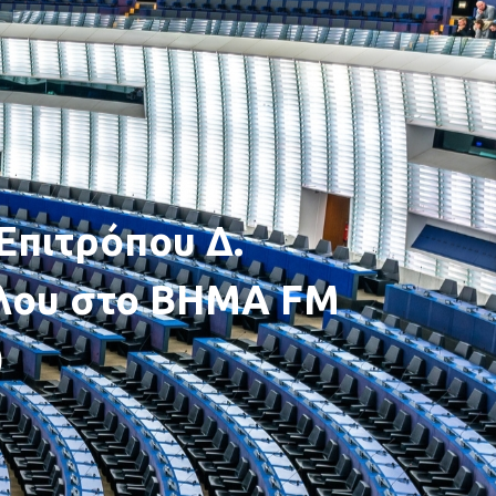
Επιτρόπου Δ.
λου στο ΒΗΜΑ FM
)