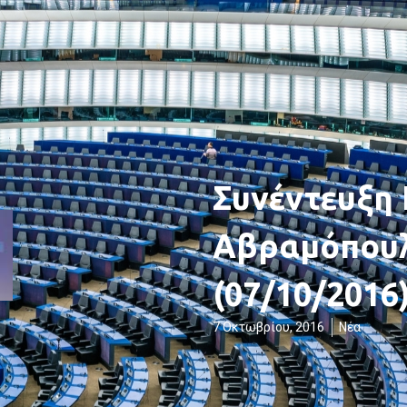
Συνέντευξη 
Αβραμόπου
(07/10/2016
7 Οκτωβρίου, 2016
Νέα