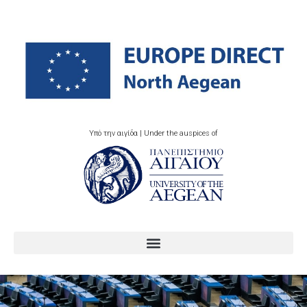
Υπό την αιγίδα | Under the auspices of