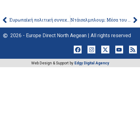
Ευρωπαϊκή πολιτική συνοχής 2007-2013: τι προσέφερε στην Ευρώπη και στην Ελλάδα
Ντάισελμπλουμ: Μέσα του 2018 οι τελικές λύσεις για το χρέος
2026 - Europe Direct North Aegean | All rights reserved
Web Design & Support by
Edgy Digital Agency