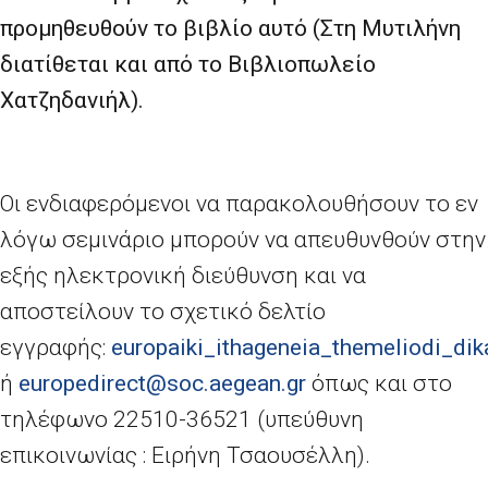
προμηθευθούν το βιβλίο αυτό (Στη Μυτιλήνη
διατίθεται και από το Βιβλιοπωλείο
Χατζηδανιήλ).
Οι ενδιαφερόμενοι να παρακολουθήσουν το εν
λόγω σεμινάριο μπορούν να απευθυνθούν στην
εξής ηλεκτρονική διεύθυνση και να
αποστείλουν το σχετικό δελτίο
εγγραφής:
europaiki_
ithageneia_
themeliodi_
di
ή
europedirect@
soc.
aegean.
gr
όπως και στο
τηλέφωνο 22510-36521 (υπεύθυνη
επικοινωνίας : Ειρήνη Τσαουσέλλη).