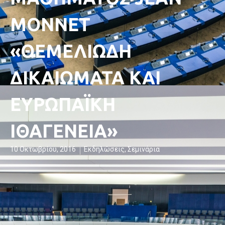
MONNET
«ΘΕΜΕΛΙΩΔΗ
ΔΙΚΑΙΩΜΑΤΑ ΚΑΙ
ΕΥΡΩΠΑΪΚΗ
ΙΘΑΓΕΝΕΙΑ»
10 Οκτωβρίου, 2016
Εκδηλώσεις
,
Σεμινάρια