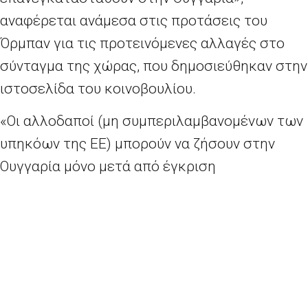
αναφέρεται ανάμεσα στις προτάσεις του
Όρμπαν για τις προτεινόμενες αλλαγές στο
σύνταγμα της χώρας, που δημοσιεύθηκαν στην
ιστοσελίδα του κοινοβουλίου.
«Οι αλλοδαποί (μη συμπεριλαμβανομένων των
υπηκόων της ΕΕ) μπορούν να ζήσουν στην
Ουγγαρία μόνο μετά από έγκριση
μεμονωμένων αιτήσεων από τις ουγγρικές
αρχές, σύμφωνα με τις νομικές διατάξεις που
προβλέπονται από το κοινοβούλιο», αναφέρει
το κείμενο. Οι άλλες αλλαγές, που αναμένεται
να τεθούν σε ψηφοφορία στις 8 Νοεμβρίου,
περιλαμβάνουν τον ισχυρισμό ότι «η μορφή και