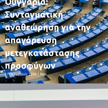
Ουγγαρία:
Συνταγματική
αναθεώρηση για την
απαγόρευση
μετεγκατάστασης
προσφύγων
11 Οκτωβρίου, 2016
Νέα