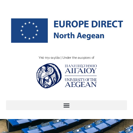
Υπό την αιγίδα | Under the auspices of