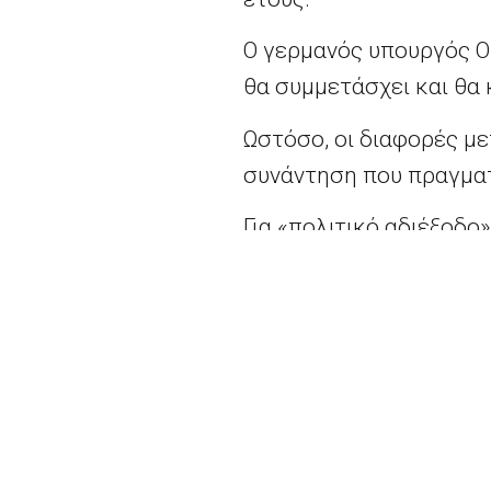
Ο γερμανός υπουργός Ο
θα συμμετάσχει και θα 
Ωστόσο, οι διαφορές μ
συνάντηση που πραγμα
Για «πολιτικό αδιέξοδο
Νομισματικό Ταμείο γι
κάνει λόγο το γερμανι
Περισσότερα
εδώ.
2026 - Europe Direct North Aegean | All righ