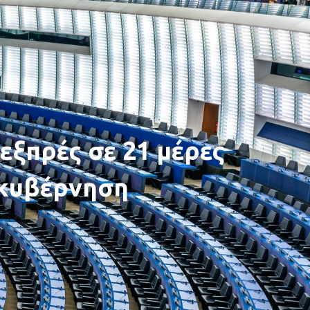
εξπρές σε 21 μέρες
 κυβέρνηση