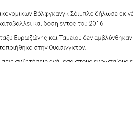
ικονομικών Βόλφγκανγκ Σόιμπλε δήλωσε εκ νέ
καταβάλλει και δόση εντός του 2016.
εταξύ Ευρωζώνης και Ταμείου δεν αμβλύνθηκαν
τοποιήθηκε στην Ουάσινγκτον.
» στις συζητήσεις ανάμεσα στους ευρωπαίους ε
α την ελάφρυνση του ελληνικού χρέους και το 
κό οικονομικό πρακτορείο MNI, επικαλούμενο ε
Πάνος Καρβούνης: “Η νέα Συνοριοφυλακή είναι η απαραίτητη δομή που διασφαλίζει την ελεύθερη κυκλοφορία των ατόμων εντός της ΕΕ “
ts reserved