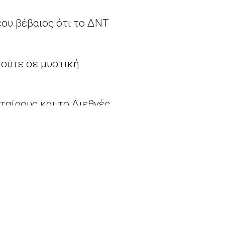
ου βέβαιος ότι το ΔΝΤ
 ούτε σε μυστική
ταίρους και το Διεθνές
ελληνικό πρόγραμμα
υρωπαϊκές πηγές.
To hard Brexit θα κοστίσει στην κυβέρνηση 81,1 δισ. δολάρια το χρόνο