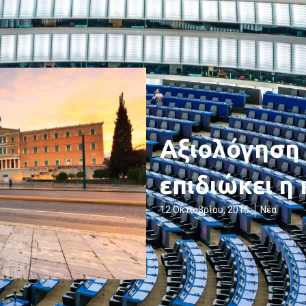
Αξιολόγηση 
επιδιώκει η
12 Οκτωβρίου, 2016
Νέα