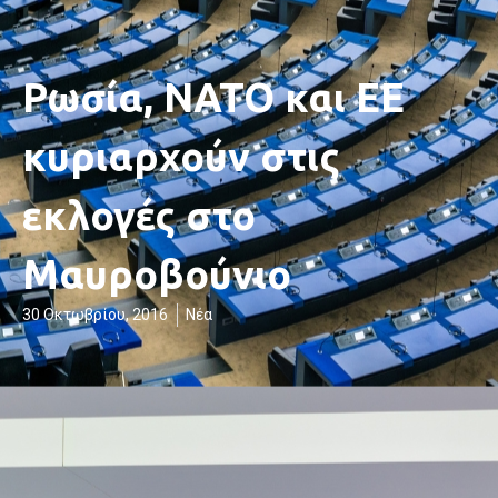
Ρωσία, ΝΑΤΟ και ΕΕ
κυριαρχούν στις
εκλογές στο
Μαυροβούνιο
30 Οκτωβρίου, 2016
Νέα