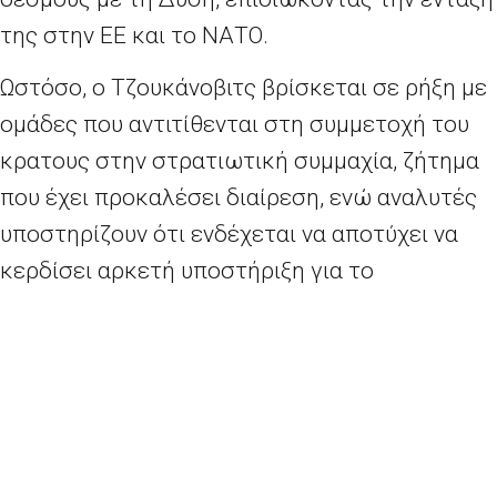
της στην ΕΕ και το ΝΑΤΟ.
Ωστόσο, ο Τζουκάνοβιτς βρίσκεται σε ρήξη με
ομάδες που αντιτίθενται στη συμμετοχή του
κρατους στην στρατιωτική συμμαχία, ζήτημα
που έχει προκαλέσει διαίρεση, ενώ αναλυτές
υποστηρίζουν ότι ενδέχεται να αποτύχει να
κερδίσει αρκετή υποστήριξη για το
σχηματισμό μόνιμης/σταθερής κυβέρνησης.
Η πρόσφατη πρόσκληση για ένταξη του
Μαυροβουνίου στο ΝΑΤΟ ενδέχεται να
επικυρωθεί από την Ποντγκόριτσα και από
άλλα κράτη μέλη, γεγονός το οποίο έχει