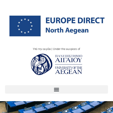
Υπό την αιγίδα | Under the auspices of