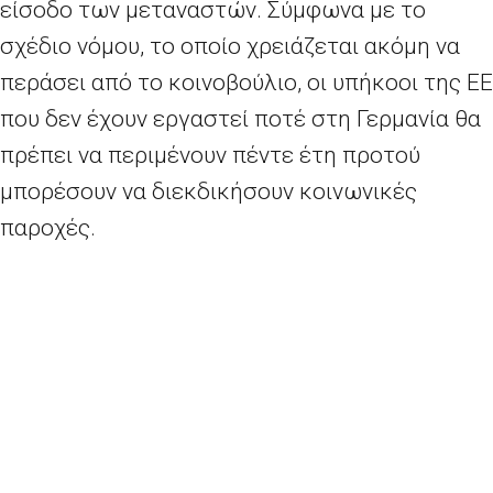
είσοδο των μεταναστών. Σύμφωνα με το
σχέδιο νόμου, το οποίο χρειάζεται ακόμη να
περάσει από το κοινοβούλιο, οι υπήκοοι της ΕΕ
που δεν έχουν εργαστεί ποτέ στη Γερμανία θα
πρέπει να περιμένουν πέντε έτη προτού
μπορέσουν να διεκδικήσουν κοινωνικές
παροχές.
Το αυστηρό νέο μέτρο έρχεται μετά την
απόφαση ενός ομοσπονδιακού δικαστηρίου
πέρυσι, σύμφωνα με την οποία κάθε πολίτης
της ΕΕ έχει το δικαίωμα να ζητήσει παροχές,
εάν έχει διαμείνει στη Γερμανία για διάστημα
έξι μηνών. Η συγκεκριμένη απόφαση