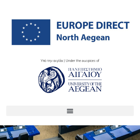
Υπό την αιγίδα | Under the auspices of