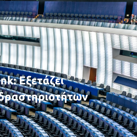
nk: Εξετάζει
 δραστηριοτήτων