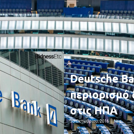
Deutsche Ba
περιορισμό
στις ΗΠΑ
30 Οκτωβρίου, 2016
Νέα