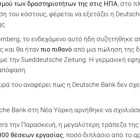
σμού των δραστηριοτήτων της στις ΗΠΑ
, στο 
ση του κόστους, φέρεται να εξετάζει η Deutsc
ς.
omberg, το ενδεχόμενο αυτό ήδη συζητήθηκε α
ς και θα ήταν
πιο πιθανό
από μια πώληση της δ
ε την Sueddeutsche Zeitung. Η γερμανική εφ
 απόφαση.
υρά του αναφέρει πως η Deutsche Bank δεν σχ
he Bank στη Νέα Υόρκη αρνήθηκε να σχολιάσε
ers την Παρασκευή, η μεγαλύτερη τράπεζα της 
000 θέσεων εργασίας
, ποσό διπλάσιο από το α