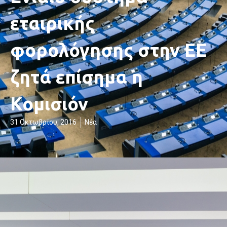
εταιρικής
φορολόγησης στην ΕΕ
ζητά επίσημα η
Κομισιόν
31 Οκτωβρίου, 2016
Νέα