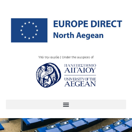
Υπό την αιγίδα | Under the auspices of