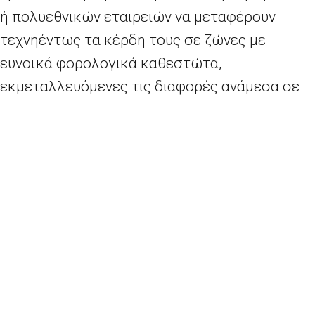
ή πολυεθνικών εταιρειών να μεταφέρουν
τεχνηέντως τα κέρδη τους σε ζώνες με
ευνοϊκά φορολογικά καθεστώτα,
εκμεταλλευόμενες τις διαφορές ανάμεσα σε
κράτη-μέλη της Ε.Ε.
Παρά ταύτα
, η υλοποίηση του CCCTB είναι μία
τεράστια πολιτική πρόκληση για την Ευρώπη,
με δεδομένο ότι χρειάζεται ομώνυμη έγκριση
από τα κράτη-μέλη, συμπεριλαμβανομένου του
Ηνωμένου Βασιλείου όσο παραμένει μέρος της
Ένωσης. Αν και η κάθε χώρα θα διατηρήσει το
δικαίωμα να επιβάλει δικούς της συντελεστές,
ο ενιαίος ορισμός των φορολογήσιμων