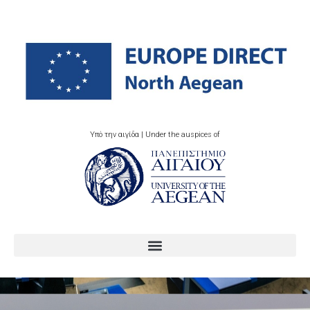
Υπό την αιγίδα | Under the auspices of