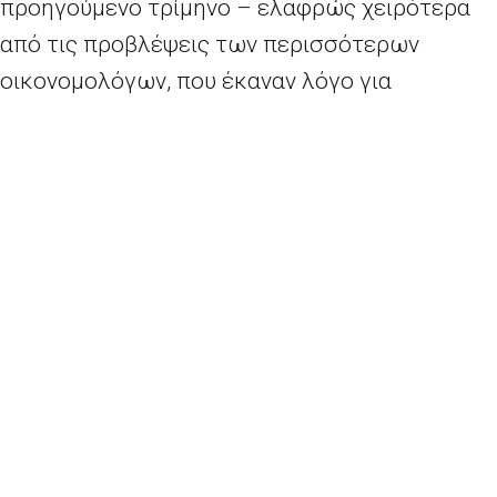
προηγούμενο τρίμηνο – ελαφρώς χειρότερα
από τις προβλέψεις των περισσότερων
οικονομολόγων, που έκαναν λόγο για
ανάπτυξη 0,3%.
Από πολιτική σκοπιά
, η επιστροφή σε θετικό
πρόσημο αποτελεί χαρμόσυνο μαντάτο για τον
πρόεδρο Φρανσουά Ολάντ, μόλις επτά μήνες
πριν τον πρώτο γύρο των προεδρικών
εκλογών του 2017.
«Η ανάπτυξη είναι εδώ», δήλωσε ο υπουργός
Οικονομικών Μισέλ Σαπέν. «Ο Φρανσουά Ολαντ
είναι ο άνθρωπος που έχει την καλύτερη θέση
για να ενώσει την αριστερά».