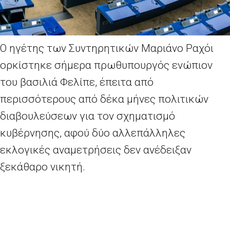
Ο ηγέτης των Συντηρητικών Μαριάνο Ραχόι
ορκίστηκε σήμερα πρωθυπουργός ενώπιον
του βασιλιά Φελίπε, έπειτα από
περισσότερους από δέκα μήνες πολιτικών
διαβουλεύσεων για τον σχηματισμό
κυβέρνησης, αφού δύο αλλεπάλληλες
εκλογικές αναμετρήσεις δεν ανέδειξαν
ξεκάθαρο νικητή.
Ο Ραχόι, ηγέτης του Λαϊκού Κόμματος,
επιστρέφει στην εξουσία αφού έχασε την
απόλυτη πλειοψηφία που διέθετε στο