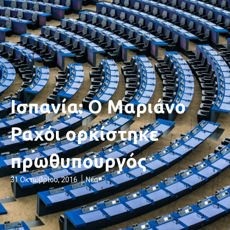
Ισπανία: Ο Μαριάνο
Ραχόι ορκίστηκε
πρωθυπουργός
31 Οκτωβρίου, 2016
Νέα