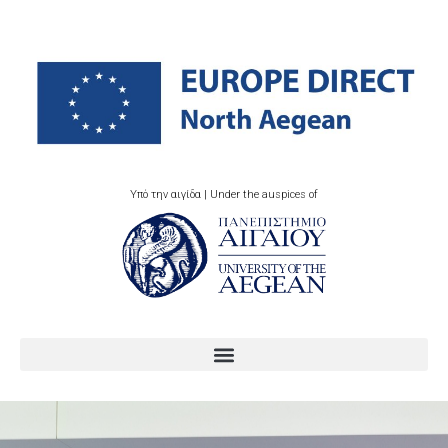
Υπό την αιγίδα | Under the auspices of