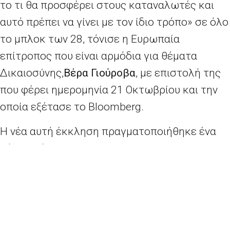
το τι θα προσφέρει στους καταναλωτές και
αυτό πρέπει να γίνει με τον ίδιο τρόπο» σε όλο
το μπλοκ των 28, τόνισε η Ευρωπαία
επίτροπος που είναι αρμόδια για θέματα
Δικαιοσύνης,
Βέρα Γιούροβα
, με επιστολή της
που φέρει ημερομηνία 21 Οκτωβρίου και την
οποία εξέτασε το Bloomberg.
Η νέα αυτή έκκληση πραγματοποιήθηκε ένα
μήνα αφότου η αυτοκινητοβιομηχανία
δημοσιοποίησε σχέδιο δράσης
με μια πρόταση
προσφοράς περισσότερων πληροφοριών
σχετικά με τις επισκευές των οχημάτων, προς
τους καταναλωτές.