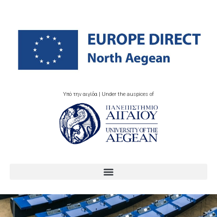
Υπό την αιγίδα | Under the auspices of