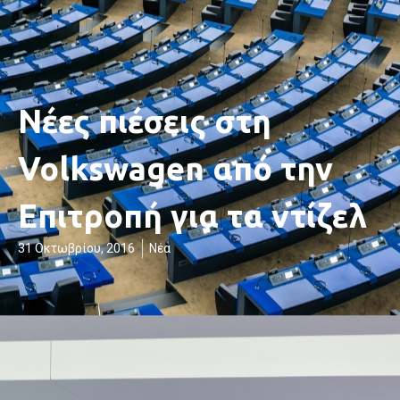
Νέες πιέσεις στη
Volkswagen από την
Επιτροπή για τα ντίζελ
31 Οκτωβρίου, 2016
Νέα