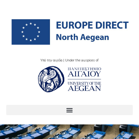
Υπό την αιγίδα | Under the auspices of