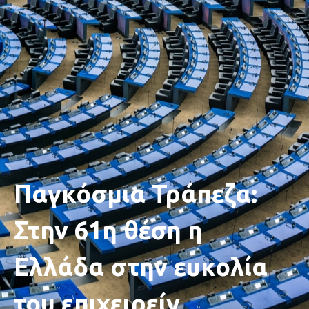
Παγκόσμια Τράπεζα:
Στην 61η θέση η
Ελλάδα στην ευκολία
του επιχειρείν