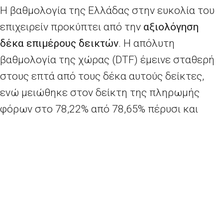
Η βαθμολογία της Ελλάδας στην ευκολία του
επιχειρείν προκύπτει από την
αξιολόγηση
δέκα επιμέρους δεικτών
. Η απόλυτη
βαθμολογία της χώρας (DTF) έμεινε σταθερή
στους επτά από τους δέκα αυτούς δείκτες,
ενώ μειώθηκε στον δείκτη της πληρωμής
φόρων στο 78,22% από 78,65% πέρυσι και
αυξήθηκε στον δείκτη καταγραφής περιουσίας
στο 49,67% από 49,62% και στον δείκτη
ολοκλήρωσης της πτωχευτικής διαδικασίας
στο 56,66% από 56,28%.
Η σειρά κατάταξης της Ελλάδας μεταξύ των
190 χωρών στους δέκα δείκτες έχει ως εξής: