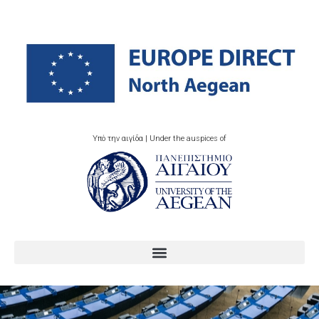
Υπό την αιγίδα | Under the auspices of