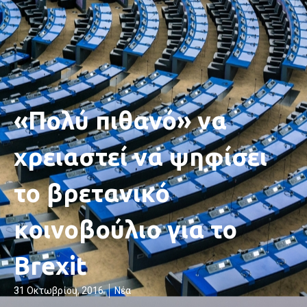
«Πολύ πιθανό» να
χρειαστεί να ψηφίσει
το βρετανικό
κοινοβούλιο για το
Brexit
31 Οκτωβρίου, 2016
Νέα