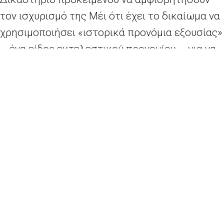
τον ισχυρισμό της Μέι ότι έχει το δικαίωμα να
χρησιμοποιήσει «ιστορικά προνόμια εξουσίας»
– ένα είδος εκτελεστικού προνομίου – για να
ενεργοποιήσει το Άρθρο 50 της Συνθήκης της
Λισαβόνας για την έναρξη των
διαπραγματεύσεων εξόδου.
Οι ακροάσεις ολοκληρώθηκαν την Τρίτη, και οι
δικαστές υποσχέθηκαν να «να εξετάσουν το
θέμα ενδελεχώς και να ανακοινώσουν την
απόφασή τους το συντομότερο δυνατό».
Μια θετική απόφαση θα μπορούσε να
καθυστερήσει το Brexit, και να οδηγήσει σε μια