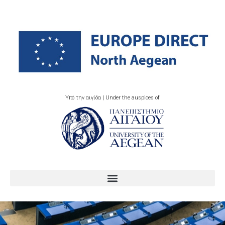
Υπό την αιγίδα | Under the auspices of