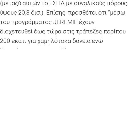
(μεταξύ αυτών το ΕΣΠΑ με συνολικούς πόρους
ύψους 20,3 δισ.). Επίσης, προσθέτει ότι “μέσω
του προγράμματος JEREMIE έχουν
διοχετευθεί έως τώρα στις τράπεζες περίπου
200 εκατ. για χαμηλότοκα δάνεια ενώ
δυνατότητες χρηματοδότησης των
μικρομεσαίων δίνονται και μέσω του
προγράμματος COSME με προϋπολογισμό 2,3
δισ. ευρώ για το διάστημα 2014-2020”.
Συμπληρώνει δε ότι υπάρχουν ακόμα “ο
μηχανισμός εγγύησης δανείων, τα
χρηματοοικονομικά μέσα για την αύξηση της
απορρόφησης κονδυλίων, ο μηχανισμός
συνεπένδυσης, τα ταμεία αστικής ανάπτυξης,