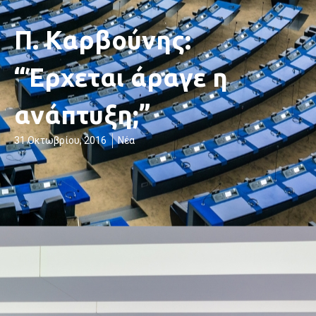
Π. Καρβούνης:
“Έρχεται άραγε η
ανάπτυξη;”
31 Οκτωβρίου, 2016
Νέα