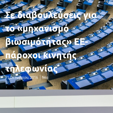
Σε διαβουλεύσεις για
το «μηχανισμό
βιωσιμότητας» ΕΕ-
πάροχοι κινητής
τηλεφωνίας
31 Οκτωβρίου, 2016
Νέα