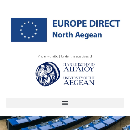
Υπό την αιγίδα | Under the auspices of