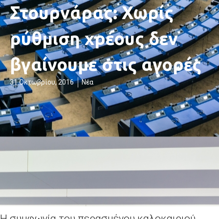
Στουρνάρας: Χωρίς
ρύθμιση χρέους δεν
βγαίνουμε στις αγορές
31 Οκτωβρίου, 2016
Νέα
Η συμφωνία του περασμένου καλοκαιριού