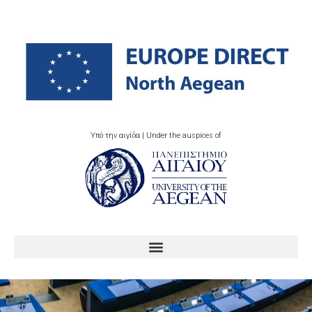
Υπό την αιγίδα | Under the auspices of