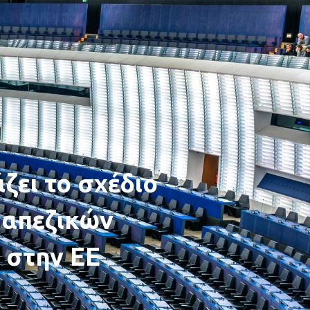
ζει το σχέδιο
ραπεζικών
 στην ΕΕ