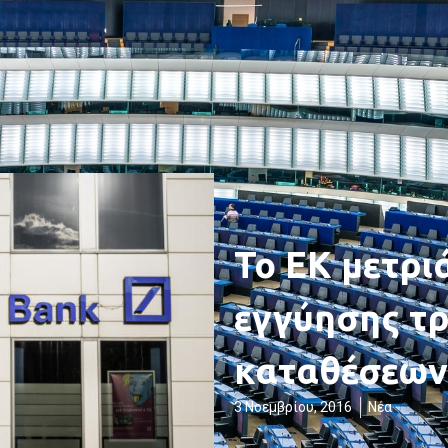
Το ΕΚ μετριά
εγγύησης τ
καταθέσεων
3 Νοεμβρίου, 2016
Νέα