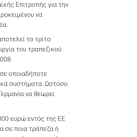
ϊκής Επιτροπής για την
προκειμένου να
έα.
ποτελεί το τρίτο
υργία του τραπεζικού
008.
 σε οποιαδήποτε
ικά συστήματα. Ωστόσο
Γερμανία να θεωρεί
.000 ευρώ εντός της ΕΕ
α σε ποια τράπεζα ή