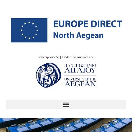
Υπό την αιγίδα | Under the auspices of