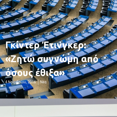
Γκίντερ Έτινγκερ:
«Ζητώ συγνώμη από
όσους έθιξα»
4 Νοεμβρίου, 2016
Νέα