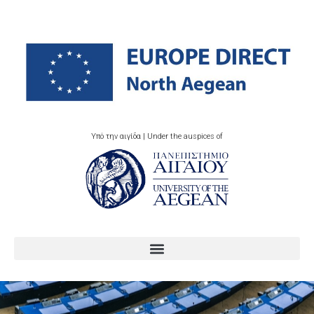
Υπό την αιγίδα | Under the auspices of