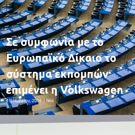
Σε συμφωνία με το
Ευρωπαϊκό Δίκαιο το
σύστημα εκπομπών
επιμένει η Volkswagen
4 Νοεμβρίου, 2016
Νέα