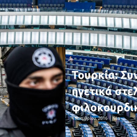
Τουρκία: Σ
ηγετικά στε
φιλοκουρδι
4 Νοεμβρίου, 2016
Νέα