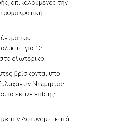
ής, επικαλούμενες την
«τρομοκρατική
κέντρο του
τάλματα για 13
 στο εξωτερικό.
ευτές βρίσκονται υπό
Σελαχαντίν Ντεμιρτάς
νομία έκανε επίσης
 με την Αστυνομία κατά
ters ότι η πρόσβαση στο
λά περιπολικά και