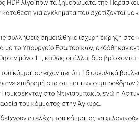
ς HDP λίγο πριν τα ξημερώματα της Παρασκευ
 κατάθεση για εγκλήματα που σχετίζονται με 
τις συλλήψεις σημειώθηκε ισχυρή έκρηξη στο 
α με το Υπουργείο Εσωτερικών, εκδόθηκαν εν
ηκαν μόνο 11, καθώς οι άλλοι δύο βρίσκονται
 του κόμματος είχαν πει ότι 15 συνολικά βουλ
έκανε επιδρομή στα σπίτια των συμπροέδρων 
 Γιουκσέκνταγ στο Ντιγιαρμπακίρ, ενώ η Αστυ
ραφεία του κόμματος στην Άγκυρα.
δείχνουν στελέχη του κόμματος να φιλονικούν
μής, και ένας αυτόπτης μάρτυρας είπε στο Reu
α κεντρικά γραφεία έχει αποκλειστεί από πολ