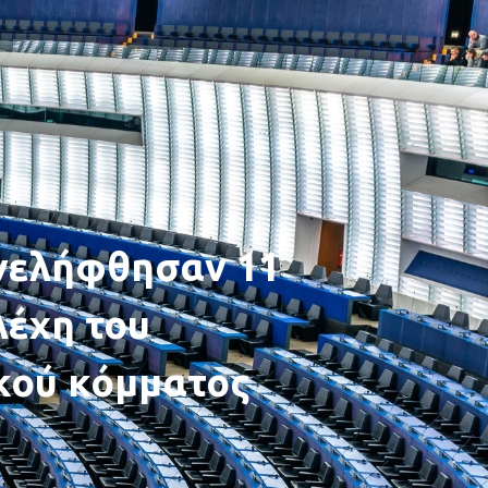
υνελήφθησαν 11
λέχη του
κού κόμματος