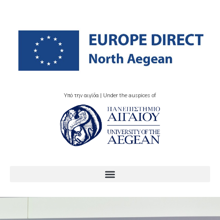
Υπό την αιγίδα | Under the auspices of