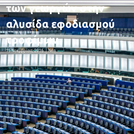
των γεωργών στην
αλυσίδα εφοδιασμού
τροφίμων
15 Νοεμβρίου, 2016
Νέα