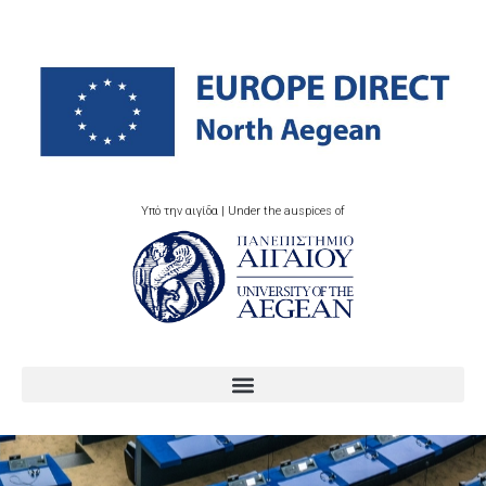
Υπό την αιγίδα | Under the auspices of