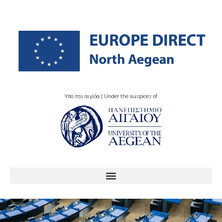
Υπό την αιγίδα | Under the auspices of