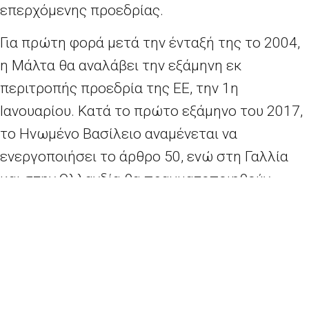
επερχόμενης προεδρίας.
Για πρώτη φορά μετά την ένταξή της το 2004,
η Μάλτα θα αναλάβει την εξάμηνη εκ
περιτροπής προεδρία της ΕΕ, την 1η
Ιανουαρίου. Κατά το πρώτο εξάμηνο του 2017,
το Ηνωμένο Βασίλειο αναμένεται να
ενεργοποιήσει το άρθρο 50, ενώ στη Γαλλία
και στην Ολλανδία θα πραγματοποιηθούν
εθνικές εκλογές.
Η προτεραιότητα της προεδρίας θα είναι η
αντιμετώπιση του φόβου και της ανισότητας
που κυριαρχούν στους Ευρωπαίους, ενώ θα
πρέπει να δοθούν απαντήσεις σχετικά με τη