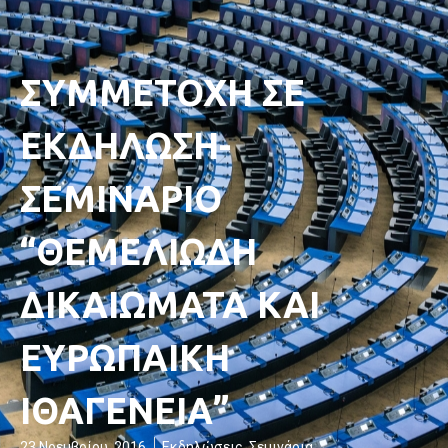
ΣΥΜΜΕΤΟΧΗ ΣΕ
ΕΚΔΗΛΩΣΗ-
ΣΕΜΙΝΑΡΙΟ
“ΘΕΜΕΛΙΩΔΗ
ΔΙΚΑΙΩΜΑΤΑ ΚΑΙ
ΕΥΡΩΠΑΙΚΗ
ΙΘΑΓΕΝΕΙΑ”
23 Νοεμβρίου, 2016
Εκδηλώσεις
,
Σεμινάρια