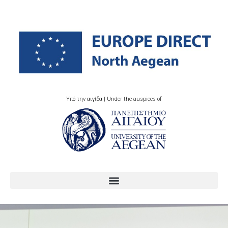
Υπό την αιγίδα | Under the auspices of