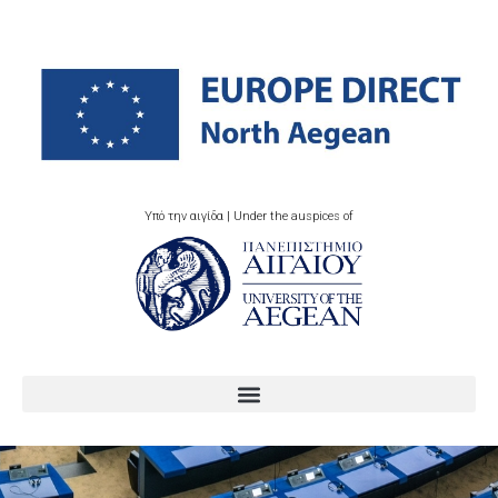
Υπό την αιγίδα | Under the auspices of