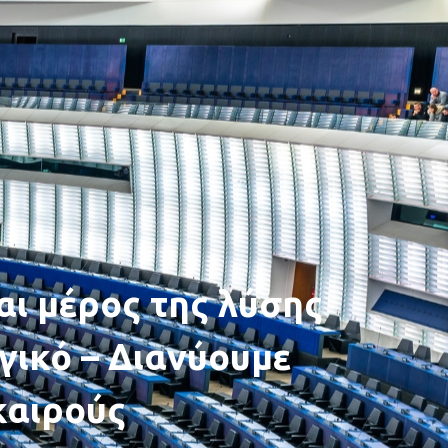
αι μέρος της λύσης
ικό – Διανύουμε
καιρούς