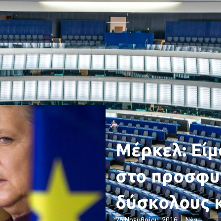
Μέρκελ: Είμ
στο προσφυγ
δύσκολους 
26 Νοεμβρίου, 2016
Νέα