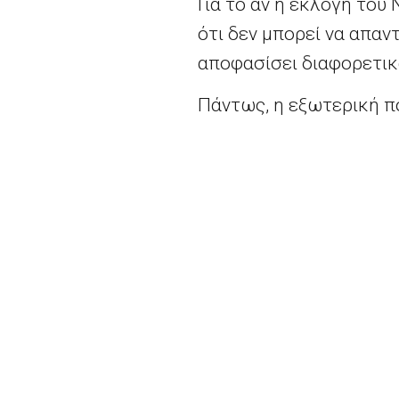
Για το αν η εκλογή του
ότι δεν μπορεί να απαντ
αποφασίσει διαφορετικά, 
Πάντως, η εξωτερική π
Αυτό έπαιξε για μένα έν
υγιής ώστε να συμμετάσ
ότι δεν μπορεί απλώς ν
μπορεί να συνεισφέρει
είναι προς το συμφέρον
Πρόσθεσε επίσης ότι μπ
προόδους. Θα ήταν όμω
όπως είπε υπαινισσόμε
εκπρόσωπος των ελεύθ