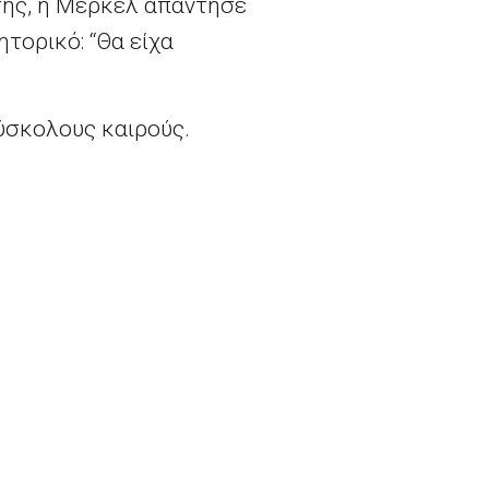
 της, η Μέρκελ απάντησε
ητορικό: “Θα είχα
ύσκολους καιρούς.
 τη δύναμη και είναι
τοις, μετά αποφάσισε
οκα, δεδομένου ότι
ότι η ισχυρή Ευρώπη
ς και να κάνουν
ως ο κύριος πυλώνας”,
η εναπομείνασα κύρια