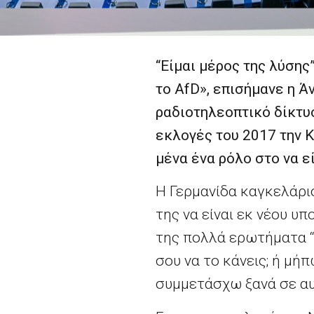
“Είμαι μέρος της λύσης”
το AfD», επισήμανε η 
ραδιοτηλεοπτικό δίκτυ
εκλογές του 2017 την Κ
μένα ένα ρόλο στο να ε
Η Γερμανίδα καγκελάρι
της να είναι εκ νέου υ
της πολλά ερωτήματα “
σου να το κάνεις; ή μήπ
συμμετάσχω ξανά σε αυ