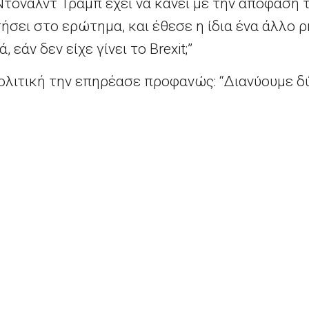
 Ντόναλντ Τραμπ έχει να κάνει με την απόφασή
ήσει στο ερώτημα, και έθεσε η ίδια ένα άλλο ρ
εάν δεν είχε γίνει το Brexit;”
ολιτική την επηρέασε προφανώς: “Διανύουμε δ
α ρόλο”, διότι αναρωτήθηκε, όπως είπε, αν έχει
χει σε τέτοιου είδους αντιπαραθέσεις. Εν τού
α πει πως όλα αυτά είναι για μένα πολύ περίπλ
 σε αρκετά θέματα, ώστε να καταστήσει σαφές 
 της Γερμανίας.
ορεί μαζί με άλλους “να επιτύχει συμβιβασμού
ς γκροτέσκο και παράλογο να παρουσιαζόμουν 
νη την αναφορά του Μπαράκ Ομπάμα ότι είναι 
ερων, ανοικτών δυτικών δημοκρατιών.