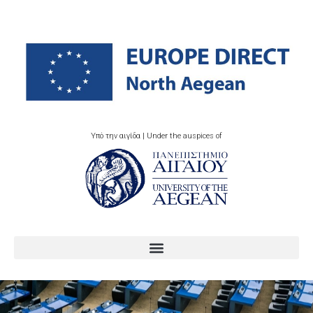
Υπό την αιγίδα | Under the auspices of