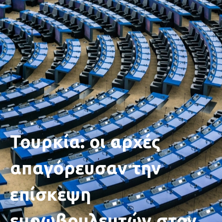
Τουρκία: οι αρχές
απαγόρευσαν την
επίσκεψη
ευρωβουλευτών στον