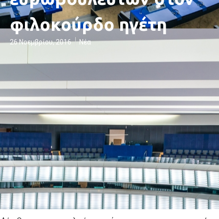
φιλοκούρδο ηγέτη
26 Νοεμβρίου, 2016
Νέα