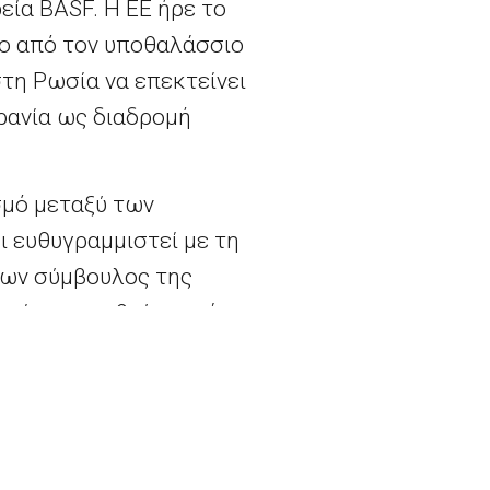
εία BASF. Η ΕΕ ήρε το
ιο από τον υποθαλάσσιο
τη Ρωσία να επεκτείνει
ρανία ως διαδρομή
σμό μεταξύ των
ι ευθυγραμμιστεί με τη
νων σύμβουλος της
ποία προμηθεύει το ένα
ήσει το 50% της Opal,
ίαρχης θέσης στις