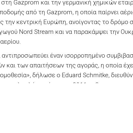
στη Gazprom και την γερμανική χημικών εταιρ
υποδομής από τη Gazprom, η οποία παίρνει αέρ
ς την κεντρική Ευρώπη, ανοίγοντας το δρόμο σ
γωγού Nord Stream και να παρακάμψει την Ουκ
αερίου.
 αντιπροσωπεύει έναν ισορροπημένο συμβιβα
 και των απαιτήσεων της αγοράς, η οποία έχε
νομοθεσία», δήλωσε ο Eduard Schmitke, διευθύ
ό την ολοκλήρωσή του το 2011, η Gazprom, η ο
ου της ΕΕ, είχε μόνο το δικαίωμα να χρησιμοποι
ης ΕΕ που αποσκοπούσε στην πρόληψη της κυρ