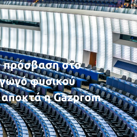
 πρόσβαση στο
αγωγό φυσικού
 αποκτά η Gazprom