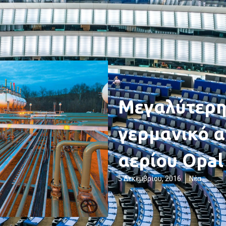
Μεγαλύτερη
γερμανικό 
αερίου Opal
5 Δεκεμβρίου, 2016
Νέα