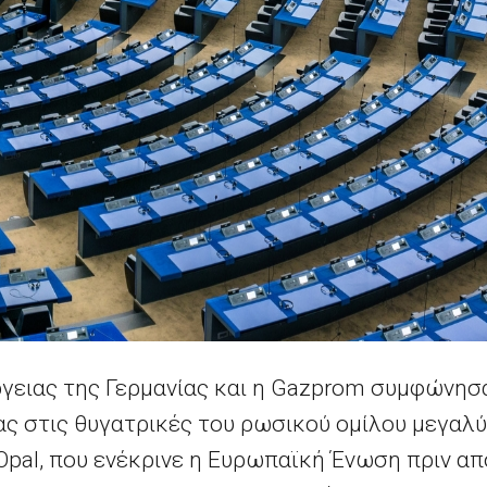
ργειας της Γερμανίας και η Gazprom συμφώνησα
ς στις θυγατρικές του ρωσικού ομίλου μεγαλ
pal, που ενέκρινε η Ευρωπαϊκή Ένωση πριν από