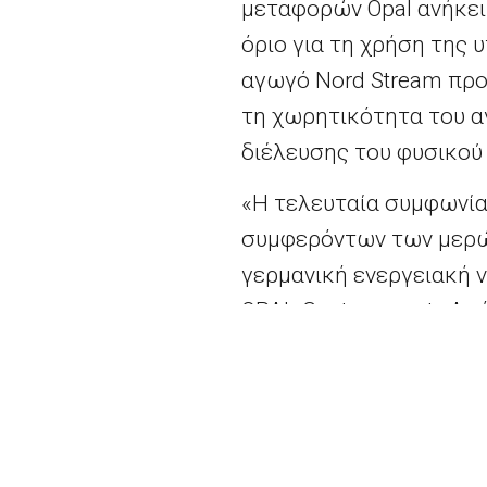
μεταφορών Opal ανήκει 
όριο για τη χρήση της 
αγωγό Nord Stream προ
τη χωρητικότητα του α
διέλευσης του φυσικού 
«Η τελευταία συμφωνία
συμφερόντων των μερών
γερμανική ενεργειακή 
OPAL Gastransport,. Απ
τρίτο του φυσικού αερί
σύμφωνα με απόφαση τ
υποδομές εφοδιασμού.
Περισσότερα
εδώ.