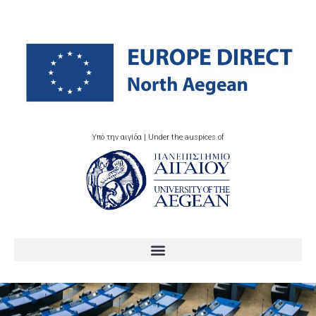
Υπό την αιγίδα | Under the auspices of