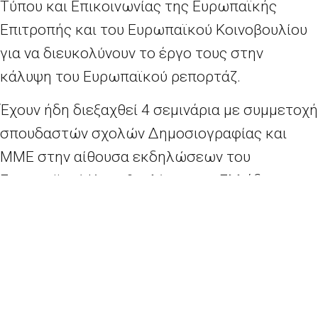
Τύπου και Επικοινωνίας της Ευρωπαϊκής
Επιτροπής και του Ευρωπαϊκού Κοινοβουλίου
για να διευκολύνουν το έργο τους στην
κάλυψη του Ευρωπαϊκού ρεπορτάζ.
Έχουν ήδη διεξαχθεί 4 σεμινάρια με συμμετοχή
σπουδαστών σχολών Δημοσιογραφίας και
ΜΜΕ στην αίθουσα εκδηλώσεων του
Ευρωπαϊκού Κοινοβουλίου στην Ελλάδα
(Αμαλίας 8 – Σύνταγμα), στις ακόλουθες
ημερομηνίες : Πέμπτη 10.11, Παρασκευή 18.11,
Παρασκευή 25.11 και Παρασκευή 02.12. Στα
σεμινάρια συμμετείχαν ως ομιλητές
πανεπιστημιακοί, εμπειρογνώμονες και