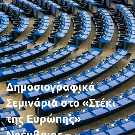
Δημοσιογραφικά
Σεμινάρια στο «Στέκι
της Ευρώπης»
Νοέμβριος –